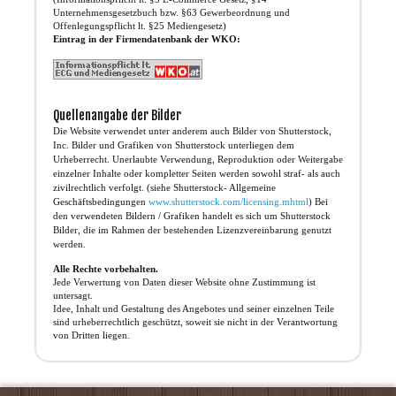
Unternehmensgesetzbuch bzw. §63 Gewerbeordnung und
Offenlegungspflicht lt. §25 Mediengesetz)
Eintrag in der Firmendatenbank der WKO:
Quellenangabe der Bilder
Die Website verwendet unter anderem auch Bilder von Shutterstock,
Inc. Bilder und Grafiken von Shutterstock unterliegen dem
Urheberrecht. Unerlaubte Verwendung, Reproduktion oder Weitergabe
einzelner Inhalte oder kompletter Seiten werden sowohl straf- als auch
zivilrechtlich verfolgt. (siehe Shutterstock- Allgemeine
Geschäftsbedingungen
www.shutterstock.com/licensing.mhtml
) Bei
den verwendeten Bildern / Grafiken handelt es sich um Shutterstock
Bilder, die im Rahmen der bestehenden Lizenzvereinbarung genutzt
werden.
Alle Rechte vorbehalten.
Jede Verwertung von Daten dieser Website ohne Zustimmung ist
untersagt.
Idee, Inhalt und Gestaltung des Angebotes und seiner einzelnen Teile
sind urheberrechtlich geschützt, soweit sie nicht in der Verantwortung
von Dritten liegen.