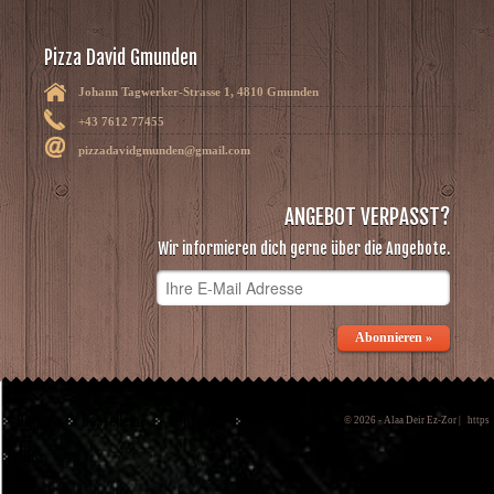
Pizza David Gmunden
Johann Tagwerker-Strasse 1, 4810 Gmunden
+43 7612 77455
pizzadavidgmunden@gmail.com
ANGEBOT VERPASST?
Wir informieren dich gerne über die Angebote.
Abonnieren »
Home
Bestellen
Kontakt
Impressum
© 2026 - Alaa Deir Ez-Zor |
https
AGB